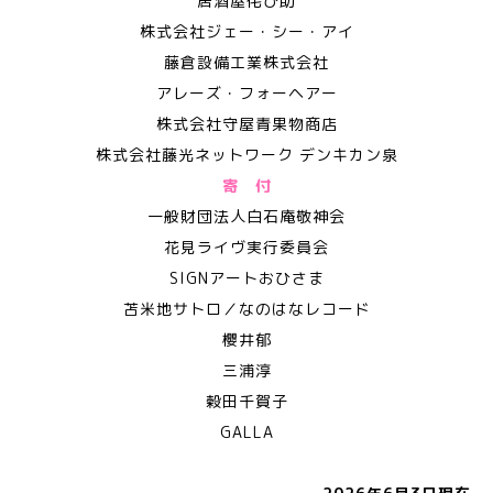
居酒屋侘び助
株式会社ジェー・シー・アイ
藤倉設備工業株式会社
アレーズ・フォーヘアー
株式会社守屋青果物商店
株式会社藤光ネットワーク デンキカン泉
寄 付
一般財団法人白石庵敬神会
花見ライヴ実行委員会
SIGNアートおひさま
苫米地サトロ／なのはなレコード
櫻井郁
三浦淳
穀田千賀子
GALLA