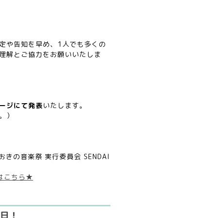
定や告知を早め、1人でも多くの
理解とご協力をお願いいたしま
ページにて発表
いたします。
。）
おきの音楽祭 実行委員会 SENDAI
はこちら★
明日！