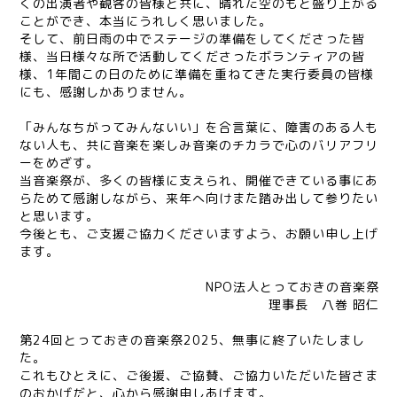
くの出演者や観客の皆様と共に、晴れた空のもと盛り上がる
ことができ、本当にうれしく思いました。
そして、前日雨の中でステージの準備をしてくださった皆
様、当日様々な所で活動してくださったボランティアの皆
様、1年間この日のために準備を重ねてきた実行委員の皆様
にも、感謝しかありません。
「みんなちがってみんないい」を合言葉に、障害のある人も
ない人も、共に音楽を楽しみ音楽のチカラで心のバリアフリ
ーをめざす。
当音楽祭が、多くの皆様に支えられ、開催できている事にあ
らためて感謝しながら、来年へ向けまた踏み出して参りたい
と思います。
今後とも、ご支援ご協力くださいますよう、お願い申し上げ
ます。
NPO法人とっておきの音楽祭
理事長 八巻 昭仁
第24回とっておきの音楽祭2025、無事に終了いたしまし
た。
これもひとえに、ご後援、ご協賛、ご協力いただいた皆さま
のおかげだと、心から感謝申しあげます。