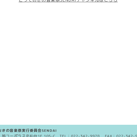
きの音楽祭実行委員会SENDAI
5 旭コーポラス北仙台1F 105-C TEL：
022-342-9978
FAX：022-342-9