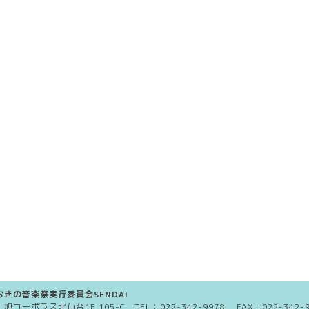
きの音楽祭実行委員会SENDAI
5 旭コーポラス北仙台1F 105-C TEL：
022-342-9978
FAX：022-342-9