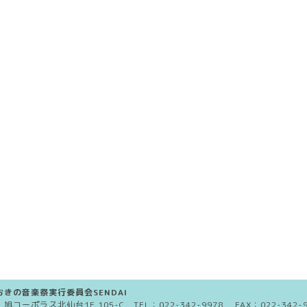
きの音楽祭実行委員会SENDAI
5 旭コーポラス北仙台1F 105-C TEL：
022-342-9978
FAX：022-342-9