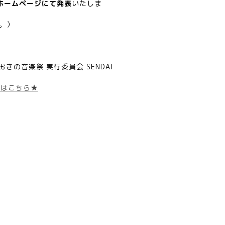
当ホームページにて発表
いたしま
。）
おきの音楽祭 実行委員会 SENDAI
ムはこちら★