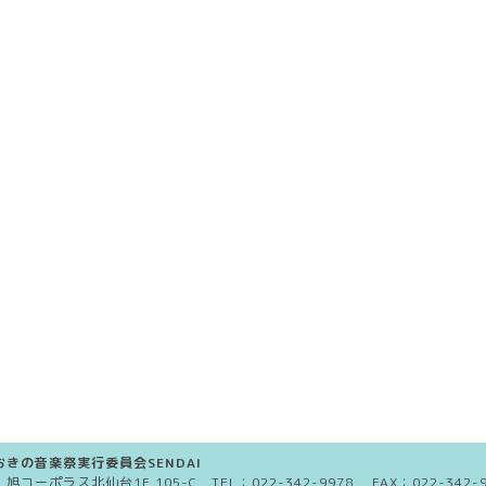
きの音楽祭実行委員会SENDAI
5 旭コーポラス北仙台1F 105-C TEL：
022-342-9978
FAX：022-342-9